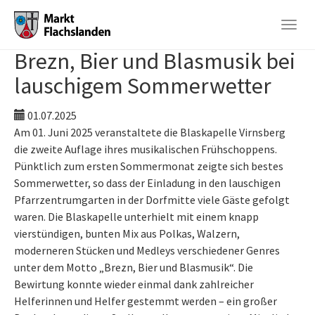
Togg
navig
Brezn, Bier und Blasmusik bei
Skip
to
lauschigem Sommerwetter
main
content
01.07.2025
Am 01. Juni 2025 veranstaltete die Blaskapelle Virnsberg
die zweite Auflage ihres musikalischen Frühschoppens.
Pünktlich zum ersten Sommermonat zeigte sich bestes
Sommerwetter, so dass der Einladung in den lauschigen
Pfarrzentrumgarten in der Dorfmitte viele Gäste gefolgt
waren. Die Blaskapelle unterhielt mit einem knapp
vierstündigen, bunten Mix aus Polkas, Walzern,
moderneren Stücken und Medleys verschiedener Genres
unter dem Motto „Brezn, Bier und Blasmusik“. Die
Bewirtung konnte wieder einmal dank zahlreicher
Helferinnen und Helfer gestemmt werden – ein großer