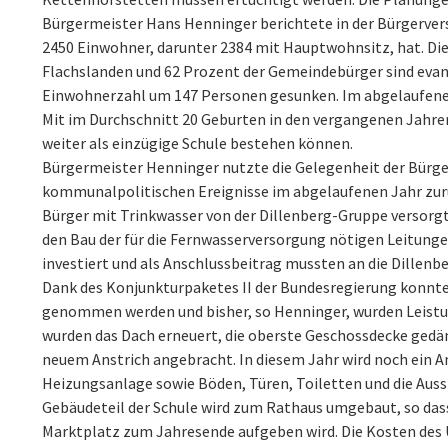
Bürgermeister Hans Henninger berichtete in der Bürgerve
2450 Einwohner, darunter 2384 mit Hauptwohnsitz, hat. Di
Flachslanden und 62 Prozent der Gemeindebürger sind evang
Einwohnerzahl um 147 Personen gesunken. Im abgelaufenen
Mit im Durchschnitt 20 Geburten in den vergangenen Jahren 
weiter als einzügige Schule bestehen können.
Bürgermeister Henninger nutzte die Gelegenheit der Bürg
kommunalpolitischen Ereignisse im abgelaufenen Jahr zurü
Bürger mit Trinkwasser von der Dillenberg-Gruppe versorgt
den Bau der für die Fernwasserversorgung nötigen Leitunge
investiert und als Anschlussbeitrag mussten an die Dillen
Dank des Konjunkturpaketes II der Bundesregierung konnte 
genommen werden und bisher, so Henninger, wurden Leistun
wurden das Dach erneuert, die oberste Geschossdecke ged
neuem Anstrich angebracht. In diesem Jahr wird noch ein An
Heizungsanlage sowie Böden, Türen, Toiletten und die Aus
Gebäudeteil der Schule wird zum Rathaus umgebaut, so d
Marktplatz zum Jahresende aufgeben wird. Die Kosten des