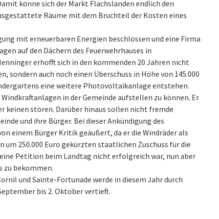
Damit könne sich der Markt Flachslanden endlich den
gestattete Räume mit dem Bruchteil der Kosten eines
rgung mit erneuerbaren Energien beschlossen und eine Firma
agen auf den Dächern des Feuerwehrhauses in
Henninger erhofft sich in den kommenden 20 Jahren nicht
nen, sondern auch noch einen Überschuss in Höhe von 145.000
indergartens eine weitere Photovoltaikanlage entstehen.
 Windkraftanlagen in der Gemeinde aufstellen zu können. Er
er keinen stören. Darüber hinaus sollen nicht fremde
inde und ihre Bürger. Bei dieser Ankündigung des
 einem Bürger Kritik geäußert, da er die Windräder als
den um 250.000 Euro gekürzten staatlichen Zuschuss für die
ine Petition beim Landtag nicht erfolgreich war, nun aber
uss zu bekommen.
ornil und Sainte-Fortunade werde in diesem Jahr durch
ptember bis 2. Oktober vertieft.