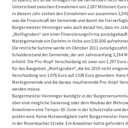
Unterschied zwischen Einnahmen von 2.207 Millionen Euro u
In diesem Jahr stehen den Einnahmen von zusammen 2,041 
was die Finanzkraft der Gemeinde und damit die frei verfügb
Bürgermeister Henninger wies auch darauf hin, dass im Jahr
„Wolfsgruben“ von einer Finanzierungsfirma zurückgekauft 
Marktgemeinde ein Darlehn in Höhe von 535.000 aufnehmen 
Die restliche Summe werde im Oktober 2011 zurückgezahlt. T
Schuldenstand der Gemeinde, der am Jahresanfang 3,164 Mil
erhöht. Die Pro-Kopf-Verschuldung ist zwar von 1.297 Euro 
für das Baugebiet „Wolfsgruben“, die bis 2010 nicht eingere
Verschuldung von 1.976 Euro auf 1338 Euro gesunken. Hans H
Marktgemeinde und die daraus resultierende Pro-Kopf-Vers
werden müsse.
Bürgermeister Henninger kündigte in der Bürgerversammlun
über eine mögliche Sanierung oder dem Neubau der Mehrz
Anwohnern eine Tempo-30-Zone in der Schulstraße und de
prüfen wird. Keine Notwendigkeit sieht Bürgermeister Hans
in der Rosenbacher Straße. Ein Anwohner hatte gefordert do