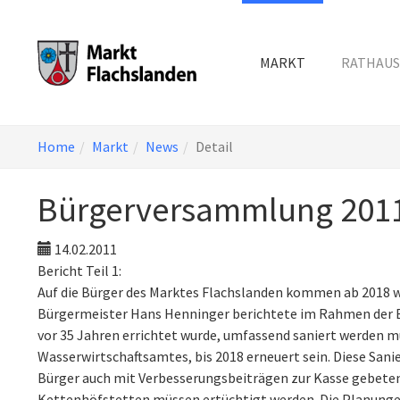
MARKT
RATHAUS
Skip
You
Home
Markt
News
Detail
to
are
main
here:
Bürgerversammlung 201
content
14.02.2011
Bericht Teil 1:
Auf die Bürger des Marktes Flachslanden kommen ab 2018 w
Bürgermeister Hans Henninger berichtete im Rahmen der B
vor 35 Jahren errichtet wurde, umfassend saniert werden mu
Wasserwirtschaftsamtes, bis 2018 erneuert sein. Diese Sa
Bürger auch mit Verbesserungsbeiträgen zur Kasse gebeten
Kettenhöfstetten müssen ertüchtigt werden. Die Planunge