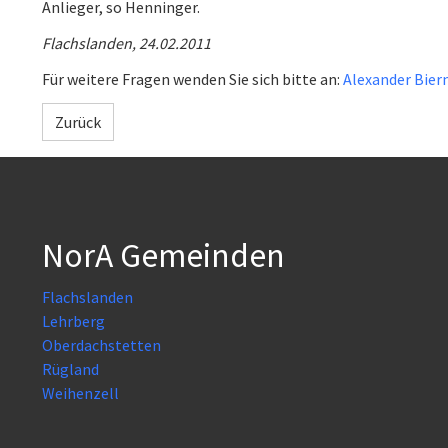
Anlieger, so Henninger.
Flachslanden, 24.02.2011
Für weitere Fragen wenden Sie sich bitte an:
Alexander Bier
Zurück
NorA Gemeinden
Flachslanden
Lehrberg
Oberdachstetten
Rügland
Weihenzell