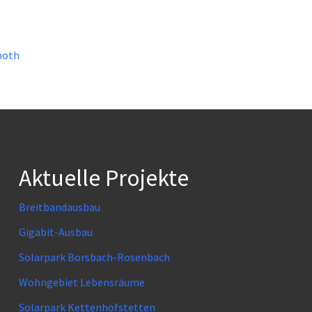
noth
Aktuelle Projekte
Breitbandausbau
Gigabit-Ausbau
Solarpark Borsbach-Rosenbach
Wohngebiet Lebensräume
Solarpark Kettenhöfstetten