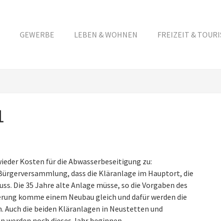
GEWERBE
LEBEN & WOHNEN
FREIZEIT & TOUR
1
ieder Kosten für die Abwasserbeseitigung zu:
ürgerversammlung, dass die Kläranlage im Hauptort, die
ss. Die 35 Jahre alte Anlage müsse, so die Vorgaben des
nierung komme einem Neubau gleich und dafür werden die
. Auch die beiden Kläranlagen in Neustetten und
n werden noch dieses Jahr beginnen.