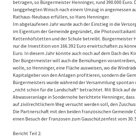
betragen, so Bürgermeister Henninger, rund 390.000 Euro. 
langgehegten Winsch nach einem Umzug in angemessen aus
Rathaus-Neubaus erfüllen, so Hans Henninger.
Im abgelaufenen Jahr wurde auch der Einstieg in die Verso
im Eigentum der Gemeinde gegründet, die Photovoltaikanl
Kettenhöfstetten und der Schule betreibt. Bürgermeister 
nur die Investition von 166.392 Euro erwirtschaften zu kön
Euro. In diesem Jahr könnte auch noch auf dem Dach des K
Der Bürgermeister will auch die Bemühungen vorantreiben,
wolle, so Henninger, eine Fläche ausweisen, wo die Windräd
Kapitalgeber von den Anlagen profitieren, sondern die Geme
Bürgermeisters wurde während der Versammlung spontan von
„nicht schön für die Landschaft“ betrachtet. Mit Blick auf 
Abwasseranlage in Sondernohe berichtete Henninger, dass e
auf zivilrechtlichem Weg versucht werden soll, den Zusch
Die Partnerschaft mit den beiden französischen Gemeinde C
einen Besuch der Franzosen zum Gauschützenfest vom 30. Se
Bericht Teil 2: