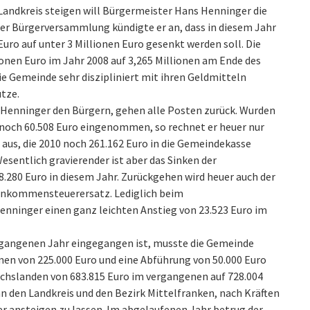
andkreis steigen will Bürgermeister Hans Henninger die
er Bürgerversammlung kündigte er an, dass in diesem Jahr
uro auf unter 3 Millionen Euro gesenkt werden soll. Die
onen Euro im Jahr 2008 auf 3,265 Millionen am Ende des
ie Gemeinde sehr diszipliniert mit ihren Geldmitteln
tze.
 Henninger den Bürgern, gehen alle Posten zurück. Wurden
 noch 60.508 Euro eingenommen, so rechnet er heuer nur
B aus, die 2010 noch 261.162 Euro in die Gemeindekasse
esentlich gravierender ist aber das Sinken der
.280 Euro in diesem Jahr. Zurückgehen wird heuer auch der
inkommensteuerersatz. Lediglich beim
enninger einen ganz leichten Anstieg von 23.523 Euro im
ergangenen Jahr eingegangen ist, musste die Gemeinde
en von 225.000 Euro und eine Abführung von 50.000 Euro
achslanden von 683.815 Euro im vergangenen auf 728.004
n den Landkreis und den Bezirk Mittelfranken, nach Kräften
er ansteigen zu lassen. Im abgelaufenen Jahr betrug der