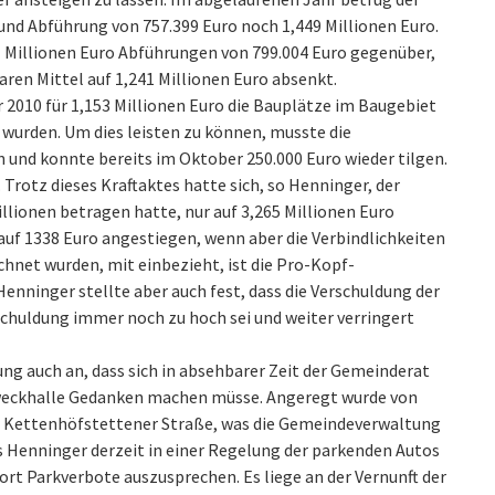
nd Abführung von 757.399 Euro noch 1,449 Millionen Euro.
Millionen Euro Abführungen von 799.004 Euro gegenüber,
aren Mittel auf 1,241 Millionen Euro absenkt.
 2010 für 1,153 Millionen Euro die Bauplätze im Baugebiet
wurden. Um dies leisten zu können, musste die
und konnte bereits im Oktober 250.000 Euro wieder tilgen.
rotz dieses Kraftaktes hatte sich, so Henninger, der
lionen betragen hatte, nur auf 3,265 Millionen Euro
auf 1338 Euro angestiegen, wenn aber die Verbindlichkeiten
chnet wurden, mit einbezieht, ist die Pro-Kopf-
enninger stellte aber auch fest, dass die Verschuldung der
chuldung immer noch zu hoch sei und weiter verringert
g auch an, dass sich in absehbarer Zeit der Gemeinderat
weckhalle Gedanken machen müsse. Angeregt wurde von
r Kettenhöfstettener Straße, was die Gemeindeverwaltung
 Henninger derzeit in einer Regelung der parkenden Autos
rt Parkverbote auszusprechen. Es liege an der Vernunft der