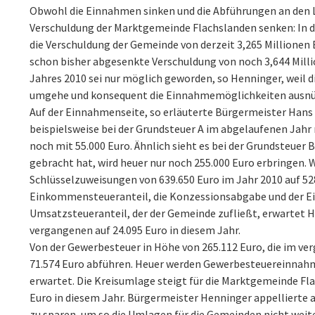
Obwohl die Einnahmen sinken und die Abführungen an den L
Verschuldung der Marktgemeinde Flachslanden senken: In d
die Verschuldung der Gemeinde von derzeit 3,265 Millionen E
schon bisher abgesenkte Verschuldung von noch 3,644 Milli
Jahres 2010 sei nur möglich geworden, so Henninger, weil d
umgehe und konsequent die Einnahmemöglichkeiten ausnü
Auf der Einnahmenseite, so erläuterte Bürgermeister Hans
beispielsweise bei der Grundsteuer A im abgelaufenen Jahr
noch mit 55.000 Euro. Ähnlich sieht es bei der Grundsteuer 
gebracht hat, wird heuer nur noch 255.000 Euro erbringen. W
Schlüsselzuweisungen von 639.650 Euro im Jahr 2010 auf 528
Einkommensteueranteil, die Konzessionsabgabe und der E
Umsatzsteueranteil, der der Gemeinde zufließt, erwartet H
vergangenen auf 24.095 Euro in diesem Jahr.
Von der Gewerbesteuer in Höhe von 265.112 Euro, die im v
71.574 Euro abführen. Heuer werden Gewerbesteuereinnahm
erwartet. Die Kreisumlage steigt für die Marktgemeinde Fl
Euro in diesem Jahr. Bürgermeister Henninger appellierte a
zu sparen, um so die Umlagen für die Gemeinden nicht weit