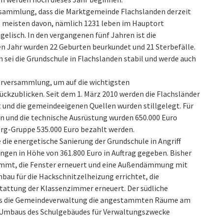
rsammlung, dass die Marktgemeinde Flachslanden derzeit
e meisten davon, nämlich 1231 leben im Hauptort
elisch. In den vergangenen fünf Jahren ist die
 Jahr wurden 22 Geburten beurkundet und 21 Sterbefälle.
sei die Grundschule in Flachslanden stabil und werde auch
erversammlung, um auf die wichtigsten
ckzublicken. Seit dem 1. März 2010 werden die Flachsländer
 und die gemeindeeigenen Quellen wurden stillgelegt. Für
n und die technische Ausrüstung wurden 650.000 Euro
berg-Gruppe 535.000 Euro bezahlt werden.
die energetische Sanierung der Grundschule in Angriff
gen in Höhe von 361.800 Euro in Auftrag gegeben. Bisher
ämmt, die Fenster erneuert und eine Außendämmung mit
bau für die Hackschnitzelheizung errichtet, die
stattung der Klassenzimmer erneuert. Der südliche
ass die Gemeindeverwaltung die angestammten Räume am
 Umbaus des Schulgebäudes für Verwaltungszwecke