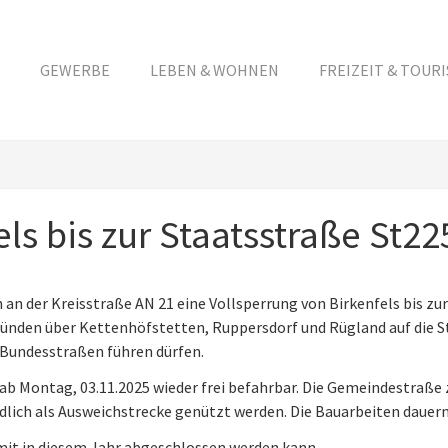
GEWERBE
LEBEN & WOHNEN
FREIZEIT & TOUR
ls bis zur Staatsstraße St22
an der Kreisstraße AN 21 eine Vollsperrung von Birkenfels bis zur
ünden über Kettenhöfstetten, Ruppersdorf und Rügland auf die St
 Bundesstraßen führen dürfen.
 ab Montag, 03.11.2025 wieder frei befahrbar. Die Gemeindestraß
ndlich als Ausweichstrecke genützt werden. Die Bauarbeiten dauern
amit in diesem Jahr abgeschlossen werden kann.