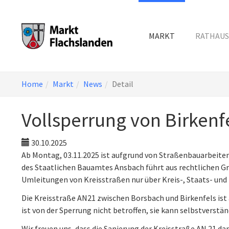
MARKT
RATHAUS
Skip
You
Home
Markt
News
Detail
to
are
main
here:
Vollsperrung von Birkenfe
content
30.10.2025
Ab Montag, 03.11.2025
ist aufgrund von Straßenbauarbeiten 
des Staatlichen Bauamtes Ansbach führt aus rechtlichen Gr
Umleitungen von Kreisstraßen nur über Kreis-, Staats- und
Die Kreisstraße AN21 zwischen Borsbach und Birkenfels ist
ist von der Sperrung nicht betroffen, sie kann selbstverstä
Wir freuen uns, dass die Sanierung der Kreisstraße AN 21 d