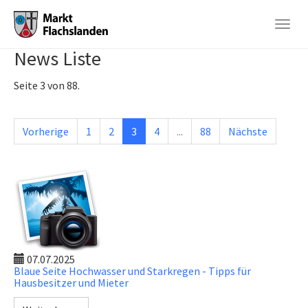
Togg
navig
News Liste
Skip
to
Seite 3 von 88.
main
content
Vorherige
1
2
3
4
...
88
Nächste
07.07.2025
Blaue Seite Hochwasser und Starkregen - Tipps für
Hausbesitzer und Mieter