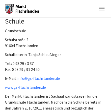
Togg
navig
Schule
Skip
to
Grundschule
main
content
Schulstraße 2
91604 Flachslanden
Schulleiterin: Tanja Schleußinger
Tel.: 0 98 29 / 3 37
Fax: 0 98 29 / 91 24 50
E-Mail:
info@gs-flachslanden.de
www.gs-flachslanden.de
Der Markt Flachslanden ist Sachaufwandsträger für die
Grundschule Flachslanden. Nachdem die Schule bereits in
den Jahren 2010/2011 energetisch und bezüglich der