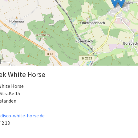
ek White Horse
White Horse
Straße 15
slanden
disco-white-horse.de
/ 2 13