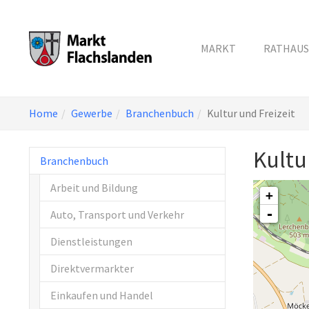
MARKT
RATHAUS
Skip
You
Home
Gewerbe
Branchenbuch
Kultur und Freizeit
to
are
main
here:
Kultu
content
Branchenbuch
Arbeit und Bildung
+
-
Auto, Transport und Verkehr
Dienstleistungen
Direktvermarkter
Einkaufen und Handel