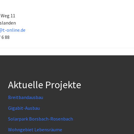
 Weg 11
slanden
@t-online.de
/ 6 88
Aktuelle Projekte
Breitbandausbau
Gigabit-Ausbau
Solarpark Borsbach-Rosenbach
Wohngebiet Lebensräume