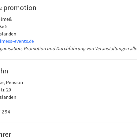
& promotion
elmeß
ße 5
slanden
lmess-events.de
ganisation, Promotion und Durchführung von Veranstaltungen aller
ahn
se, Pension
tr. 20
slanden
/ 2 94
hrer