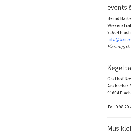
events 
Bernd Bart
Wiesenstra
91604
Flach
info@barte
Planung, Or
Kegelb
Gasthof Ro
Ansbacher S
91604
Flach
Tel: 0 98 29 
Musikle