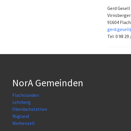
Gerd Gesell
Virnsberger
91604
Flach
gerd.gesell
Tel: 0 98 29 
NorA Gemeinden
Flachslanden
Lehrberg
Oberdachstetten
Rügland
Weihenzell