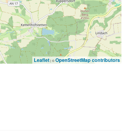
Leaflet
OpenStreetMap contributors
| ©